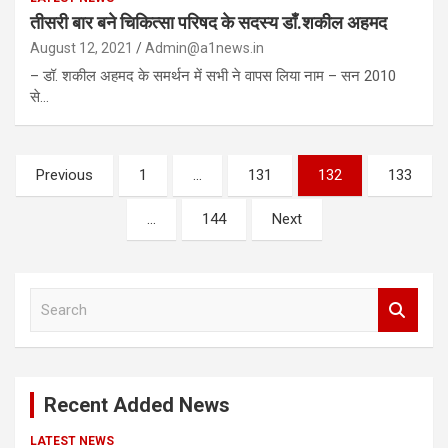
तीसरी बार बने चिकित्सा परिषद के सदस्य डाँ.शकील अहमद
August 12, 2021
Admin@a1news.in
– डॉ. शकील अहमद के समर्थन में सभी ने वापस लिया नाम – सन 2010
से…
Posts
Previous
1
…
131
132
133
pagination
…
144
Next
S
e
a
r
c
Recent Added News
h
LATEST NEWS