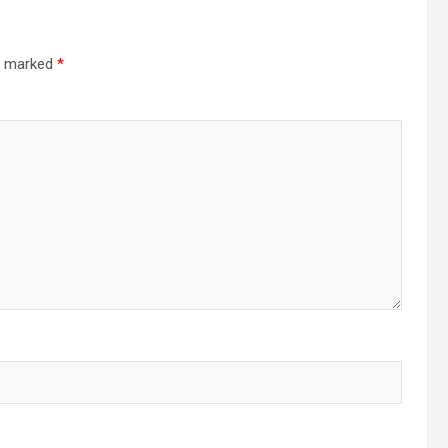
re marked
*