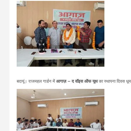
बदायूं। राजमहल गार्डन में
आगाज़ – द वॉइस ऑफ यूथ
का स्थापना दिवस धूम