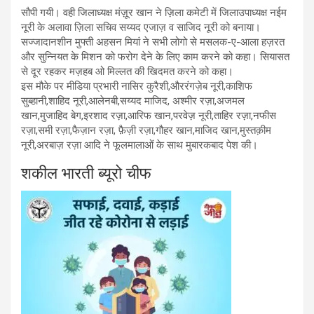
सौपी गयी। वही जिलाध्यक्ष मंज़ूर खान ने ज़िला कमेटी में जिलाउपाध्यक्ष नईम
नूरी के अलावा ज़िला सचिव सय्यद एजाज़ व साजिद नूरी को बनाया।
सज्जादानशीन मुफ्ती अहसन मियां ने सभी लोगो से मसलक-ए-आला हज़रत
और सुन्नियत के मिशन को फरोग देने के लिए काम करने को कहा। सियासत
से दूर रहकर मज़हब ओ मिल्लत की खिदमत करने को कहा।
इस मौके पर मीडिया प्रभारी नासिर कुरैशी,औररंगज़ेब नूरी,काशिफ
सुब्हानी,शाहिद नूरी,आलेनबी,सय्यद माजिद, अश्मीर रज़ा,अजमल
खान,मुजाहिद बेग,इरशाद रज़ा,आरिफ खान,परवेज़ नूरी,ताहिर रज़ा,नफीस
रज़ा,समी रज़ा,फैज़ान रज़ा, फ़ैज़ी रज़ा,गौहर खान,माजिद खान,मुस्तक़ीम
नूरी,अरबाज़ रज़ा आदि ने फूलमालाओं के साथ मुबारकबाद पेश की।
शकील भारती ब्यूरो चीफ