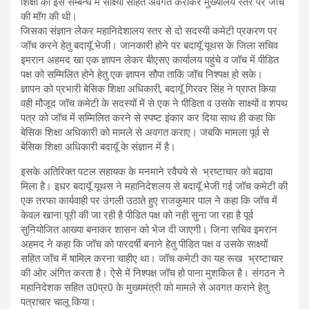
शिक्षा को इस सम्बन्ध में साक्ष्यों सहित अवगत कराकर मुख्यालय स्तर पर जॉच
की मॉग की थी।
जिसका संज्ञान लेकर महानिदेशालय स्तर से दो सदस्यी कमेटी प्रकरण पर
जॉच करने हेतु बदायूॅ भेजी। जानकारी होने पर बदायूॅ यूथस के जिला सचिव
इमरान अहमद खा एक ज्ञापन लेकर बीएसए कार्यालय पहुंचे व जॉच में पीडित
पक्ष को सम्मिलित होने हेतु एक ज्ञापन सौपा ताकि जॉच निश्पक्ष हो सके।
ज्ञापन को प्रभारी बेसिक शिक्षा अधिकारी, बदायूॅ गिरवर सिंह ने प्राप्त किया
वही मौजूद जॉच कमेटी के सदस्यों में से एक ने पीडिता व उसके साक्ष्यों व शपथ
पत्र को जॉच में सम्मिलित करने से स्पष्ट इंकार कर दिया साथ ही कहा कि
बेसिक शिक्षा अधिकारी को मामले से अवगत कराए। जबकि मामला पूर्व से
बेसिक शिक्षा अधिकारी बदायूॅ के संज्ञान में है।
इसके अतिरिक्त पटल सहायक के मनमाने रवैयये से भ्रष्टाचार को बढावा
मिला है। इधर बदायूॅ यूथस ने महानिदेशलय से बदायूॅ भेजी गई जॉच कमेटी की
एक तरफा कार्यवाही पर उंगली उठाते हुए राजकुमार पाल ने कहा कि जॉच में
केवल खाना पूरी की जा रही है पीडित पक्ष को नही सुना जा रहा है पूर्व
सुनियोजित आख्या बनाकर शासन को भेज दी जाएगी। जिना सचिव इमरान
अहमद ने कहा कि जॉच को पारदर्षी बनाने हेतु पीडित पक्ष व उसके साक्ष्यों
सहित जॉच में षामिल करना चाहीए था। जॉच कमेटी का यह रूख भ्रष्टाचार
की ओर अंगित करता है। ऐसे में निश्पक्ष जॉच हो पाना मुशकिल है। संगठन ने
महानिदेशक सहित उ0प्र0 के मुख्यमंत्री को मामले से अवगत कराने हेतु
पत्राचार चालू किया।