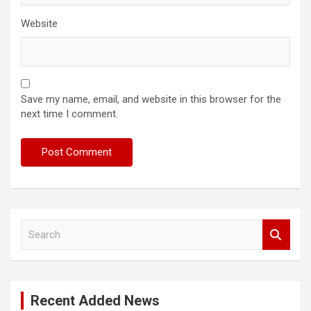
Website
Save my name, email, and website in this browser for the
next time I comment.
S
e
a
r
c
Recent Added News
h