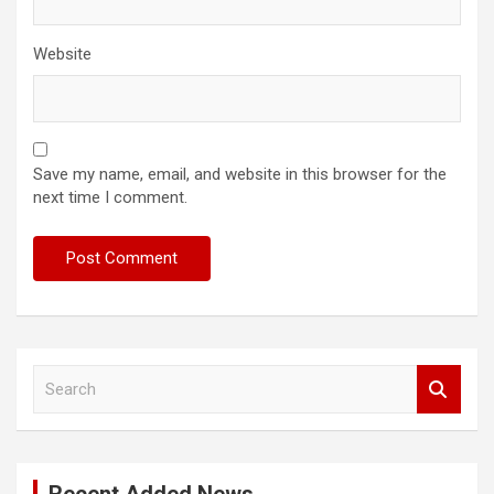
Website
Save my name, email, and website in this browser for the
next time I comment.
S
e
a
r
c
h