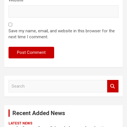
Website
Save my name, email, and website in this browser for the
next time I comment.
S
e
a
r
c
Recent Added News
h
LATEST NEWS