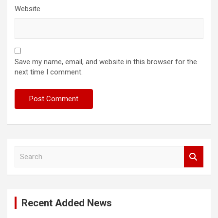
Website
Save my name, email, and website in this browser for the
next time I comment.
S
e
a
r
c
Recent Added News
h