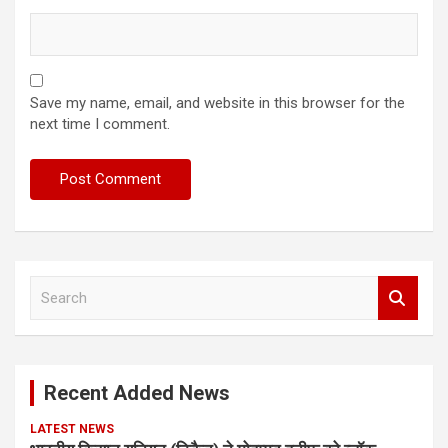
Save my name, email, and website in this browser for the
next time I comment.
S
e
a
r
c
Recent Added News
h
LATEST NEWS