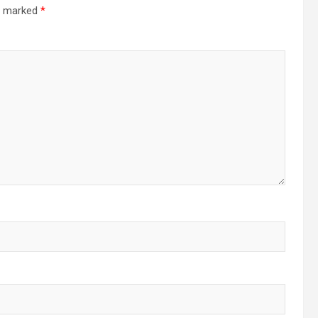
re marked
*