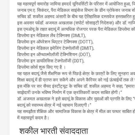
यह महत्वपूर्ण समारोह जामिया हमदर्द यूनिवर्सिटी के परिसर में आयोजित हुआ
जनाब एम.ए. सिकंदर, पैरा मेडिकल साइंसेज विभाग के डीन प्रोफेसर जना
सचिव डॉ. शकील अहमद अंसारी के बीच यह ऐतिहासिक दस्तावेज हस्ताक्षरित 
इस अवसर पर्वडॉ. अजमल अखलाक (सपोर्ट सोसाइटी निदेशक) और डॉ. नाजिश
इस एमओयू के तहत बदायूं में अत्यधिक रोजगार परक पैरा मेडिकल डिप्लोमा कोर
डिप्लोमा इन मेडिकल लैब टेक्निक्स (DMLT),
डिप्लोमा इन ऑपरेशन थिएटर टेक्निक्स (DOTT),
डिप्लोमा इन मेडिकल इमेजिंग टेक्नोलॉजी (DMIT),
डिप्लोमा इन ऑप्थाल्मोलॉजी टेक्निशियन (DOT),
डिप्लोमा इन डायलिसिस टेक्नोलॉजी (DDT),
डिप्लोमा कोर्स शुरू किए गए है ।
यह पहल बदायूं जैसे शैक्षणिक रूप से पिछड़े क्षेत्र के छात्रों के लिए सुनहरा अव
शिक्षा बदायूं में ही प्राप्त कर सकेंगे और अपने कैरियर को नई ऊंचाईयों तक ले
इस मौके पर सर सैयद इंस्टीट्यूट के सचिव डॉ. शकील अहमद ने कहा, “हमारा लक्ष्
साझेदारी उनके भविष्य निर्माण में एक क्रांतिकारी कदम साबित होगी।”
डॉ. अजमल अखलाक ने इसे बदायूं के विकास और युवाओं की प्रगति के लिए 
बदायूं को स्वास्थ्य क्षेत्र में नई पहचान दिलाएगी।”
यह समझौता शैक्षिक और सामाजिक विकास के क्षेत्र में मील का पत्थर साबित 
में महत्वपूर्ण कदम है।
शकील भारती संवाददाता