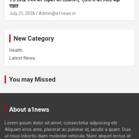
राहत
July 31, 2026
Admin@a1news.in
New Category
Health
Latest News
You may Missed
About a1news
Lorem ipsum dolor sit amet, consectetur adipiscing elit.
Aliquam eros ante, placerat ac pulvinar at, iaculis a quam. Duis
ut risus lobortis diam molestie vehicula. Nunc aliquet lectus at