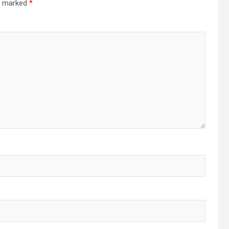
re marked
*