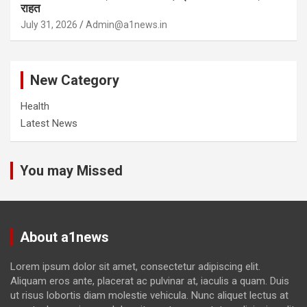
राहत
July 31, 2026
Admin@a1news.in
New Category
Health
Latest News
You may Missed
About a1news
Lorem ipsum dolor sit amet, consectetur adipiscing elit.
Aliquam eros ante, placerat ac pulvinar at, iaculis a quam. Duis
ut risus lobortis diam molestie vehicula. Nunc aliquet lectus at