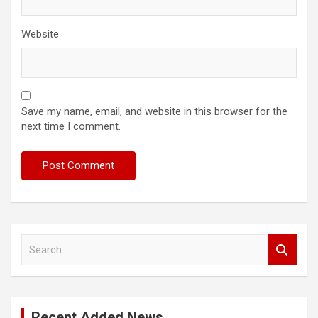
Website
Save my name, email, and website in this browser for the
next time I comment.
S
e
a
r
c
Recent Added News
h