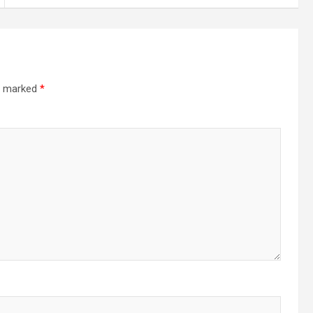
re marked
*