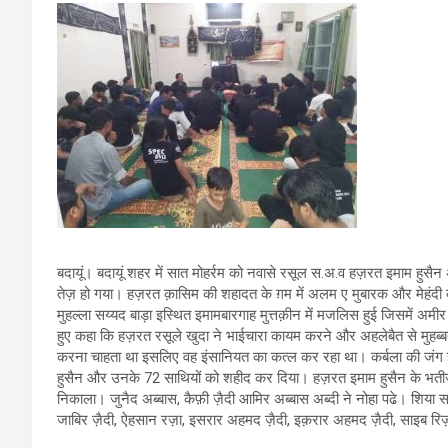
बदायूं। बदायूं शहर में सात मोहर्रम को नवासे रसूल स.अ.व हज़रत इमाम हुस
तेज़ हो गया। हज़रत क़ासिम की शहादत के ग़म में अलम ए मुबारक और मेहंदी
मुहल्ला सय्यद बाड़ा इस्थित इमामबारगाह मुत्तक़ीन में मजलिस हुई जिसमें अम
हुए कहा कि हज़रत रसूले खुदा ने भाईचारा कायम करने और अहलेबैत से मुहब्बत
करना चाहता था इसलिए वह इंसानियत का कत्ल कर रहा था। कर्बला की जंग 
हुसैन और उनके 72 साथियों को शहीद कर दिया। हज़रत इमाम हुसैन के भतीज
निकाला। जुनैद अब्बास, कैफ़ी ज़ैदी आमिर अब्बास अब्दी ने नोहा पढे। शिय
जाबिर ज़ैदी, ऐहसान रज़ा, इसरार अहमद ज़ैदी, इक़रार अहमद ज़ैदी, साइब रि