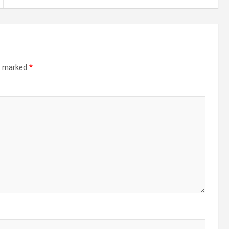
re marked
*