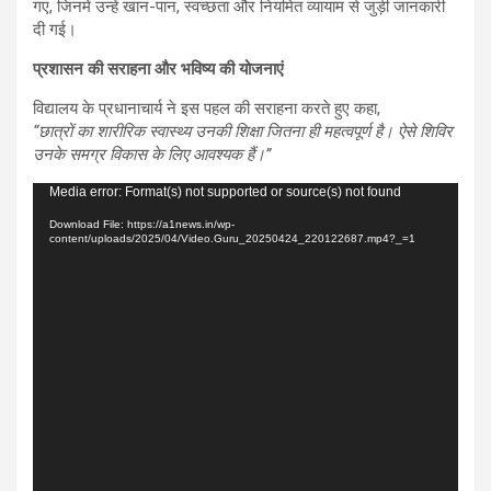
गए, जिनमें उन्हें खान-पान, स्वच्छता और नियमित व्यायाम से जुड़ी जानकारी
दी गई।
प्रशासन की सराहना और भविष्य की योजनाएं
विद्यालय के प्रधानाचार्य ने इस पहल की सराहना करते हुए कहा,
“छात्रों का शारीरिक स्वास्थ्य उनकी शिक्षा जितना ही महत्वपूर्ण है। ऐसे शिविर
उनके समग्र विकास के लिए आवश्यक हैं।”
Video
Media error: Format(s) not supported or source(s) not found
Player
Download File: https://a1news.in/wp-
content/uploads/2025/04/Video.Guru_20250424_220122687.mp4?_=1