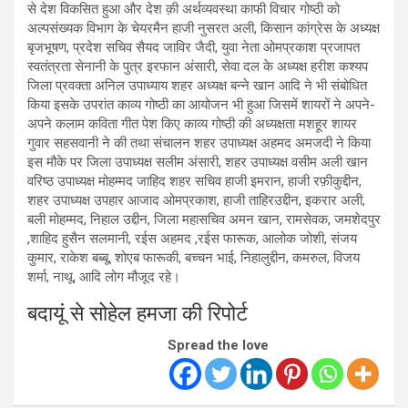
से देश विकसित हुआ और देश क़ी अर्थव्यवस्था काफी विचार गोष्ठी को
अल्पसंख्यक विभाग के चेयरमैन हाजी नुसरत अली, किसान कांग्रेस के अध्यक्ष
बृजभूषण, प्रदेश सचिव सैयद जाविर जैदी, युवा नेता ओमप्रकाश प्रजापत
स्वतंत्रता सेनानी के पुत्र इरफान अंसारी, सेवा दल के अध्यक्ष हरीश कश्यप
जिला प्रवक्ता अनिल उपाध्याय शहर अध्यक्ष बन्ने खान आदि ने भी संबोधित
किया इसके उपरांत काव्य गोष्ठी का आयोजन भी हुआ जिसमें शायरों ने अपने-
अपने कलाम कविता गीत पेश किए काव्य गोष्ठी की अध्यक्षता मशहूर शायर
गुवार सहसवानी ने की तथा संचालन शहर उपाध्यक्ष अहमद अमजदी ने किया
इस मौके पर जिला उपाध्यक्ष सलीम अंसारी, शहर उपाध्यक्ष वसीम अली खान
वरिष्ठ उपाध्यक्ष मोहम्मद जाहिद शहर सचिव हाजी इमरान, हाजी रफ़ीकुद्दीन,
शहर उपाध्यक्ष उपहार आजाद ओमप्रकाश, हाजी ताहिरउद्दीन, इकरार अली,
बली मोहम्मद, निहाल उद्दीन, जिला महासचिव अमन खान, रामसेवक, जमशेदपुर
,शाहिद हुसैन सलमानी, रईस अहमद ,रईस फारूक, आलोक जोशी, संजय
कुमार, राकेश बब्बू, शोएब फारूकी, बच्चन भाई, निहालुद्दीन, कमरुल, विजय
शर्मा, नाथू, आदि लोग मौजूद रहे।
बदायूं से सोहेल हमजा की रिपोर्ट
Spread the love