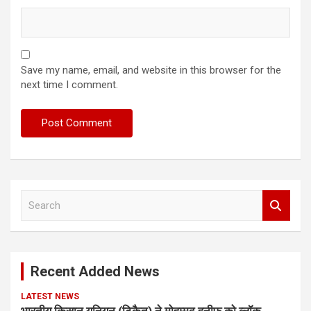
Save my name, email, and website in this browser for the
next time I comment.
S
e
a
r
c
Recent Added News
h
LATEST NEWS