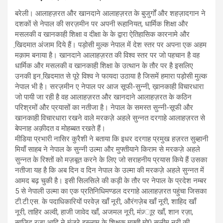
बरेली। आलाहज़रत और खानदाने आलाहज़रत के बुजुर्गों और शहज़ादगान ने
दशकों से नेपाल की सरज़मीन पर अपनी रूहानियत, धार्मिक शिक्षा और
मसलकी व खानकाही शिक्षा व दीक्षा के के द्वारा ऐतिहासिक कारनामे और
खि़दमात अंजाम दिये हैं। पड़ोसी मुल्क नेपाल में देश स्तर पर अपना एक अहम
मक़ाम बनाया है। खानदाने आलाहज़रत की विश्व स्तर पर जो पहचान है वह
धार्मिक और मसलकी व खानकाही शिक्षा के उत्थान के तौर पर है इसलिए
उनकी इन खि़दमात से पूरे विश्व ने फायदा उठाया है जिसमें हमारा पड़ोसी मुल्क
नेपाल भी है। सरज़मीन ए नेपाल पर आज सूफी-सुन्नी, ख़ानकाही विचारधारा
जो पायी जा रही है वह आलाहज़रत और खानदाने आलाहज़रत के कठिन
परिश्रमों और प्रयासों का नतीजा है। नेपाल के समस्त सुन्नी-सूफी और
खानकाही विचारधारा रखने वाले मरकज़े अहले सुन्नत दरगाहे आलाहज़रत से
बेपनाह अक़ीदत व मोहब्बत रखते हैं।
मीडिया प्रभारी नासिर कुरैशी ने बताया कि इधर दरगाह प्रमुख हज़रत सुब्हानी
मियाँ साहब ने नेपाल के सुन्नी उल्मा और मुफ्तीयाने किराम से मरकज़े अहले
सुन्नत के रिश्तों को मज़बूत करने के लिए जो सराहनीय प्रयास किये हैं उसका
नतीजा यह है कि अब दिन व दिन नेपाल के उल्मा की मरकज़े अहले सुन्नत में
आमद बढ़ चुकी है। इसी सिलसिले की कड़ी के तौर पर नेपाल के प्रदेश नम्बर
5 से नेपाली उल्मा का एक प्रतिनिधिमण्डल दरगाहे आलाहज़रत पहुंचा जिसका
टी.टी.एस. के पदाधिकारियों परवेज़ खाँ नूरी, औरंगज़ेब खाँ नूरी, शाहिद खाँ
नूरी, ताहिर अल्वी, हाजी जावेद खाँ, अजमल नूरी, मंज़्ाूर खाँ, शान रज़ा,
साजिद रज़ा आदि ने मंज़रे इस्लाम के शिक्षक मुफ्ती मो0 सलीम नूरी की