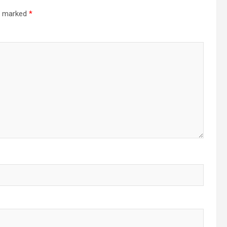
re marked
*