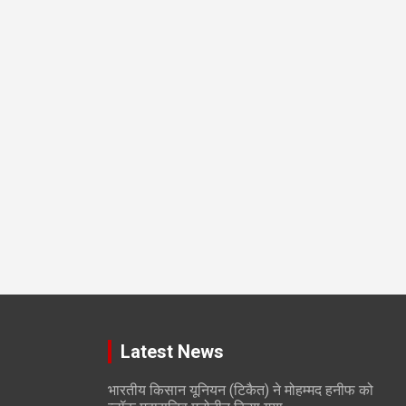
Latest News
भारतीय किसान यूनियन (टिकैत) ने मोहम्मद हनीफ को